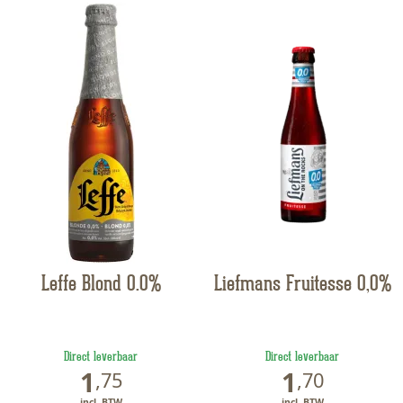
Leffe Blond 0.0%
Liefmans Fruitesse 0,0%
Direct leverbaar
Direct leverbaar
1
1
,
75
,
70