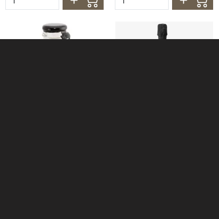
Sparkling Tea Lyserod
0,0%
Sir James 101 Paloma
Mocktail 25cl
Direct leverbaar
Direct leverbaar