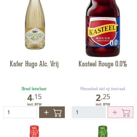
Kafer Hugo Alc. Vrij
Kasteel Rouge 0.0%
Direct leverbaar
Momenteel niet op voorraad
4
2
,
15
,
25