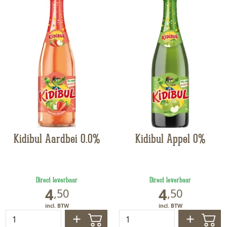
Kidibul Aardbei 0.0%
Kidibul Appel 0%
Direct leverbaar
Direct leverbaar
4
4
,
50
,
50