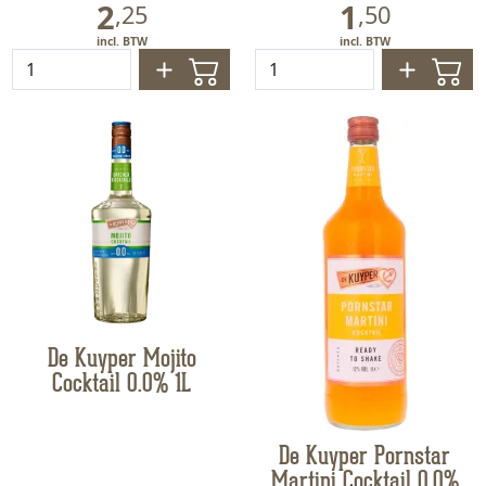
2
1
,
25
,
50
De Kuyper Mojito
Cocktail 0.0% 1L
De Kuyper Pornstar
Martini Cocktail 0.0%