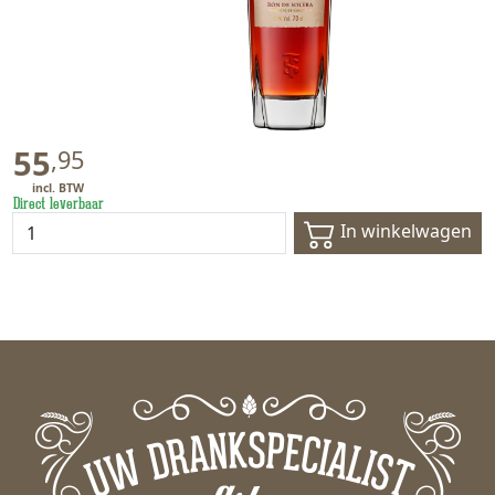
55
,
95
Direct leverbaar
In winkelwagen