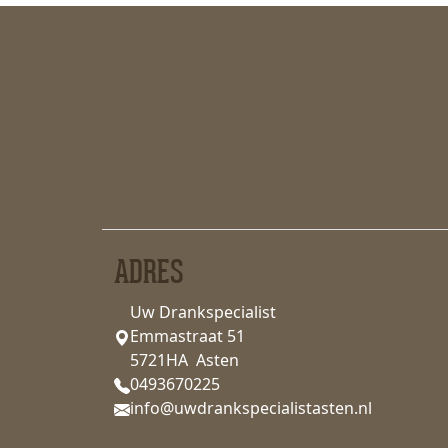
ADRES
Uw Drankspecialist
Emmastraat 51
5721HA Asten
0493670225
info@uwdrankspecialistasten.nl