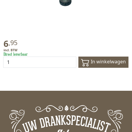
6
,
95
Direct leverbaar
In winkelwagen