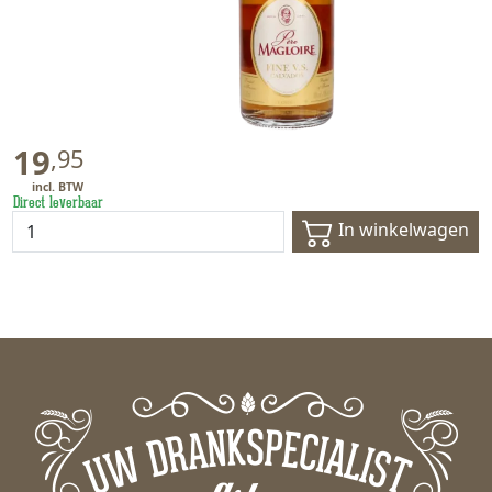
19
,
95
Direct leverbaar
In winkelwagen