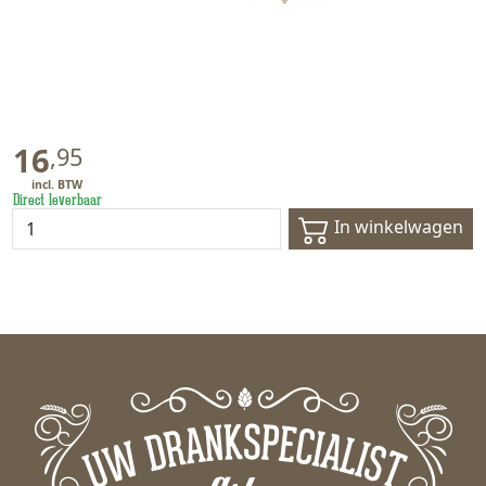
16
,
95
Direct leverbaar
In winkelwagen