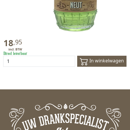
18
,
95
Direct leverbaar
In winkelwagen