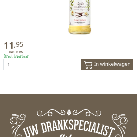
11
,
95
Direct leverbaar
In winkelwagen