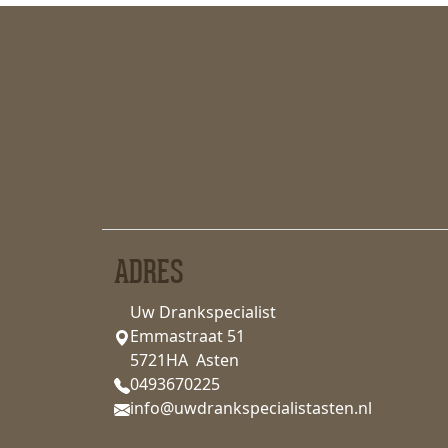
ADRES
Uw Drankspecialist
Emmastraat 51
5721HA Asten
0493670225
info@uwdrankspecialistasten.nl