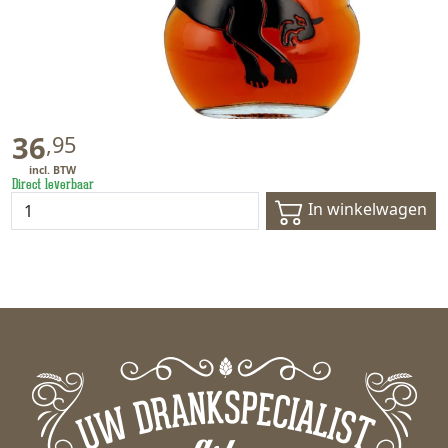
36
,
95
Direct leverbaar
In winkelwagen