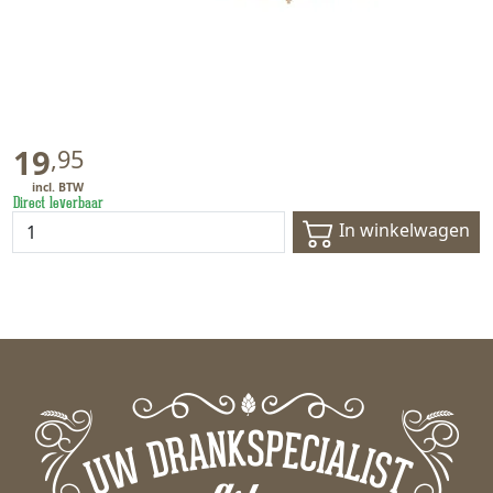
19
,
95
Direct leverbaar
In winkelwagen