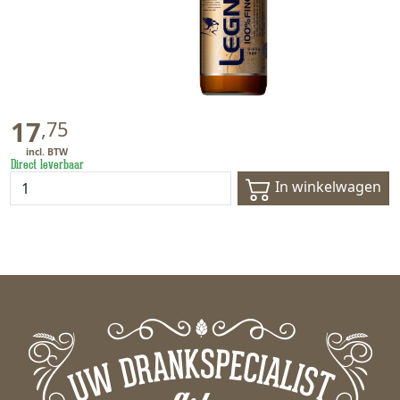
17
,
75
Direct leverbaar
In winkelwagen