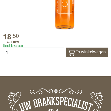
18
,
50
Direct leverbaar
In winkelwagen