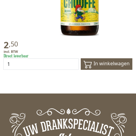
2
,
50
Direct leverbaar
In winkelwagen