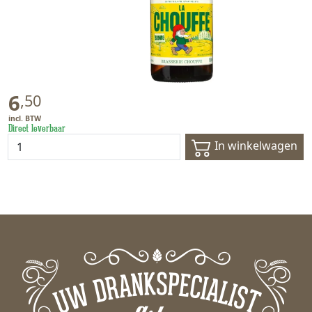
6
,
50
Direct leverbaar
In winkelwagen