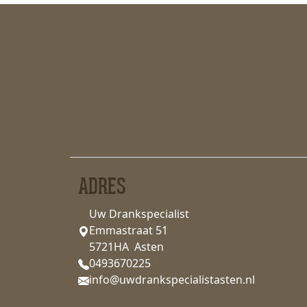
ADRES
Uw Drankspecialist
Emmastraat 51
5721HA Asten
0493670225
info@uwdrankspecialistasten.nl