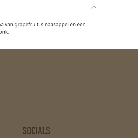
ma van grapefruit, sinaasappel en een
onk.
SOCIALS