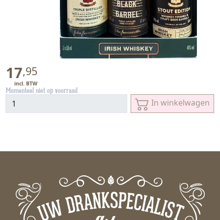
17
,
95
Momenteel niet op voorraad
In winkelwagen