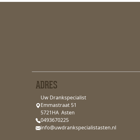
ADRES
Uw Drankspecialist
Emmastraat 51
5721HA Asten
0493670225
info@uwdrankspecialistasten.nl