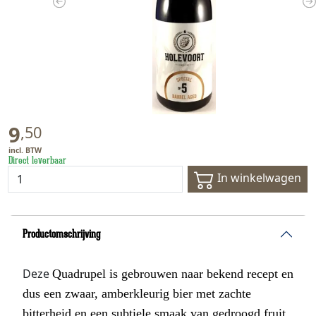
Previous
N
9
,
50
Direct leverbaar
In winkelwagen
Productomschrijving
Deze
Quadrupel is gebrouwen naar bekend recept en
dus een zwaar, amberkleurig bier met zachte
bitterheid en een subtiele smaak van gedroogd fruit