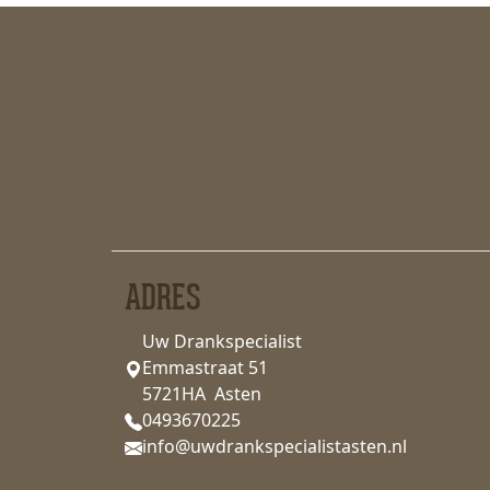
ADRES
Uw Drankspecialist
Emmastraat 51
5721HA Asten
0493670225
info@uwdrankspecialistasten.nl