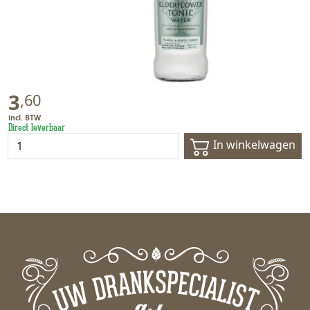
3
,
60
Direct leverbaar
In winkelwagen