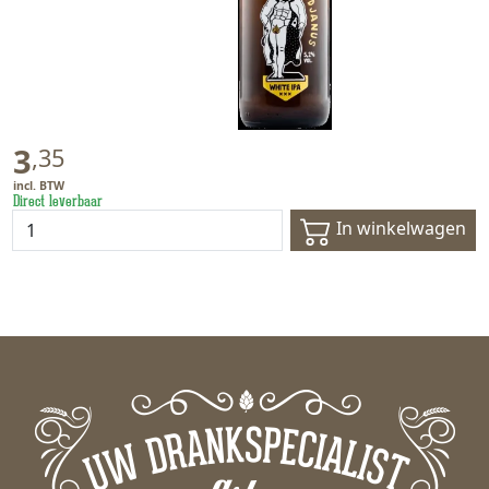
3
,
35
Direct leverbaar
In winkelwagen