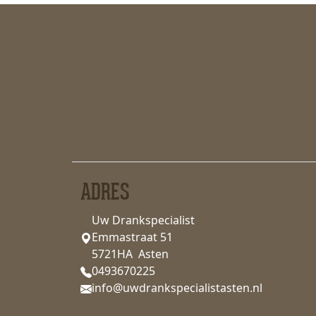
ADRES
Uw Drankspecialist
Emmastraat 51
5721HA Asten
0493670225
info@uwdrankspecialistasten.nl