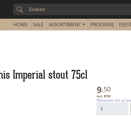
SALE
ASSORTIMENT
PROEVERIJ
FEEST
s Imperial stout 75cl
9
,
50
Momenteel niet op vo