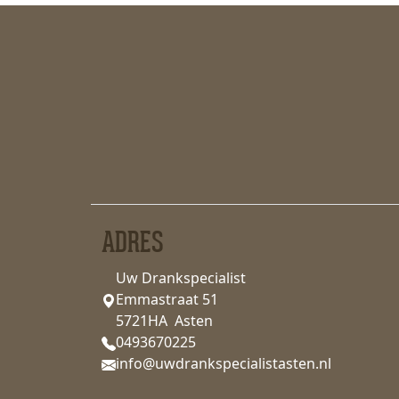
ADRES
Uw Drankspecialist
Emmastraat 51
5721HA Asten
0493670225
info@uwdrankspecialistasten.nl