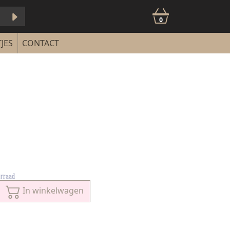
0
JES
CONTACT
orraad
In winkelwagen