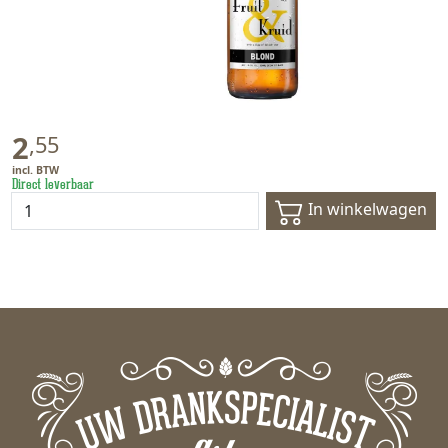
2
,
55
Direct leverbaar
In winkelwagen