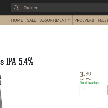
SALE
ASSORTIMENT
PROEVERIJ
FEEST
s IPA 5.4%
3
,
30
Direct leverbaar