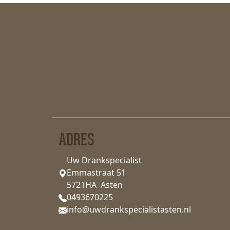
ADRES
Uw Drankspecialist
Emmastraat 51
5721HA Asten
0493670225
info@uwdrankspecialistasten.nl