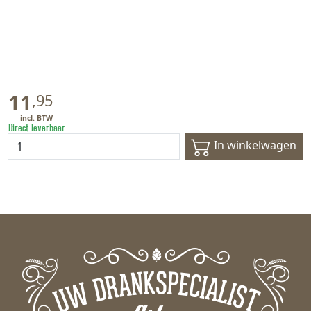
11
,
95
Direct leverbaar
In winkelwagen