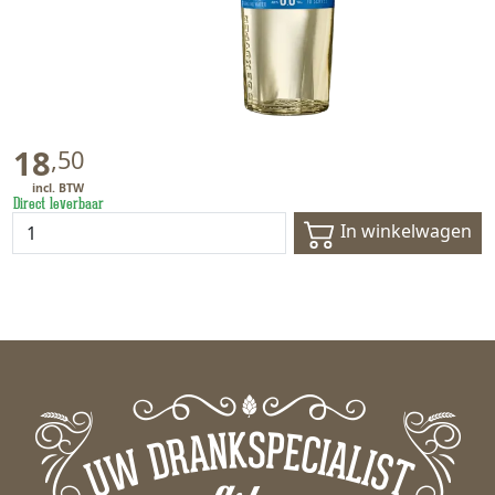
18
,
50
Direct leverbaar
In winkelwagen