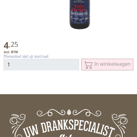
4
,
25
Momenteel niet op voorraad
In winkelwagen