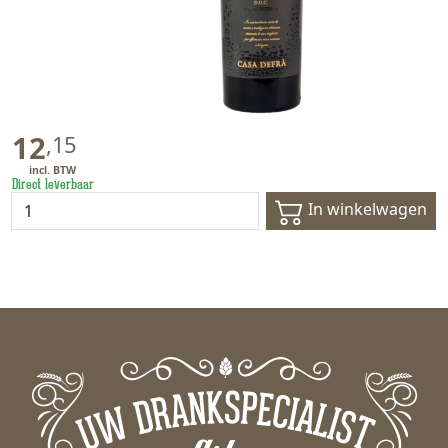
12
,
15
Direct leverbaar
In winkelwagen