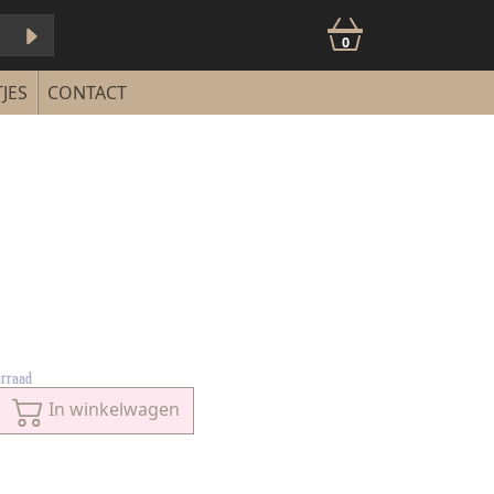
0
JES
CONTACT
orraad
In winkelwagen