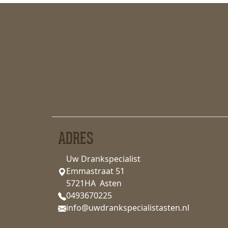
ADRES
Uw Drankspecialist
Emmastraat 51
5721HA Asten
0493670225
info@uwdrankspecialistasten.nl