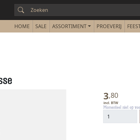
SALE
ASSORTIMENT
PROEVERIJ
FEEST
sse
3
,
80
Momenteel niet op vo