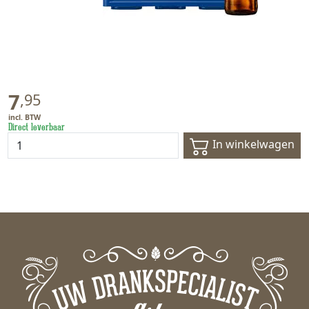
7
,
95
Direct leverbaar
In winkelwagen