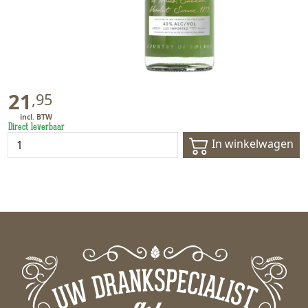
21
,
95
Direct leverbaar
In winkelwagen